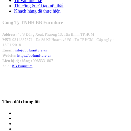
Tư vấn thiết kế
Thi công & cải tạo nội thất
Khách hàng đã thực hiện
Công Ty TNHH BB Furniture
Address:
45/3 Đồng Xoài, Phường 13, Tân Bình, TP.HCM
MST:
0314837871 -
Do Sở Kế Hoạch và Đầu Tư TP.HCM - Cấp ngày :
13/01/2018
Email:
info@bbfurniture.vn
Website:
https://bbfurniture.vn
Liên hệ đặt hàng :
0985331807
Zalo:
BB Furniture
Theo dõi chúng tôi