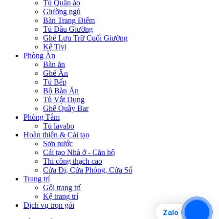
Tủ Quần áo
Giường ngủ
Bàn Trang Điểm
Tủ Đầu Giường
Ghế Lưu Trữ Cuối Giường
Kệ Tivi
Phòng Ăn
Bàn ăn
Ghế Ăn
Tủ Bếp
Bộ Bàn Ăn
Tủ Vật Dụng
Ghế Quầy Bar
Phòng Tắm
Tủ lavabo
Hoàn thiện & Cải tạo
Sơn nước
Cải tạo Nhà ở - Căn hộ
Thi công thạch cao
Cửa Đi, Cửa Phòng, Cửa Sổ
Trang trí
Gối trang trí
Kệ trang trí
Dịch vụ trọn gói
Zalo