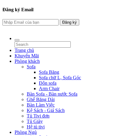
Đăng ký Email
Đăng ký
Website được thiết kế bởi Mr Linh 0937 366 119
Trang chủ
Khuyến Mãi
Phòng khách
Sofa
Sofa Băng
Sofa chữ L, Sofa Góc
Đôn sofa
Arm Chair
Bàn Sofa - Bàn nước Sofa
Ghế Băng Dài
Bàn Làm Việc
Kệ Sách - Giá Sách
Tủ Tivi đơn
Tủ Giày
Hệ tủ tivi
Phòng Ngủ