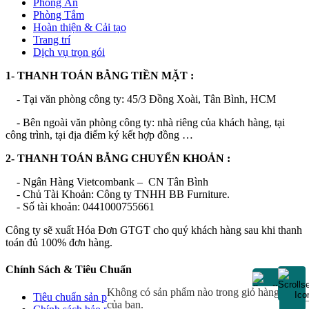
Phòng Ăn
Phòng Tắm
Hoàn thiện & Cải tạo
Trang trí
Dịch vụ trọn gói
1- THANH TOÁN BẰNG TIỀN MẶT :
- Tại văn phòng công ty: 45/3 Đồng Xoài, Tân Bình, HCM
-
Bên ngoài văn phòng công ty: nhà riêng của khách hàng, tại
công trình, tại địa điểm ký kết hợp đồng …
2- THANH TOÁN BẰNG CHUYỂN KHOẢN :
-
Ngân Hàng Vietcombank – CN Tân Bình
-
Chủ Tài Khoản: Công ty TNHH BB Furniture.
-
Số tài khoản: 0441000755661
Công ty sẽ xuất Hóa Đơn GTGT cho quý khách hàng sau khi thanh
toán đủ 100% đơn hàng.
Chính Sách & Tiêu Chuẩn
Không có sản phẩm nào trong giỏ hàng
Tiêu chuẩn sản phẩm
của bạn.