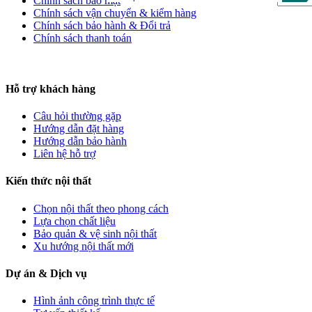
Chính sách bảo mật
Chính sách vận chuyển & kiểm hàng
Chính sách bảo hành & Đổi trả
Chính sách thanh toán
Hỗ trợ khách hàng
Câu hỏi thường gặp
Hướng dẫn đặt hàng
Hướng dẫn bảo hành
Liên hệ hỗ trợ
Kiến thức nội thất
Chọn nội thất theo phong cách
Lựa chọn chất liệu
Bảo quản & vệ sinh nội thất
Xu hướng nội thất mới
Dự án
& Dịch vụ
Hình ảnh công trình thực tế