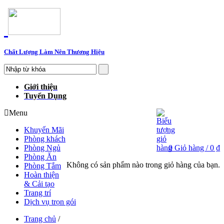
Chất Lượng Làm Nên Thương Hiệu
Giới thiệu
Tuyển Dụng
Menu
Khuyến Mãi
Phòng khách
Phòng Ngủ
0
Giỏ hàng /
0 ₫
Phòng Ăn
Không có sản phẩm nào trong giỏ hàng của bạn.
Phòng Tắm
Hoàn thiện
& Cải tạo
Trang trí
Dịch vụ trọn gói
Trang chủ
/