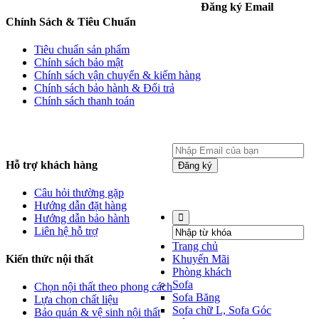
Đăng ký Email
Chính Sách & Tiêu Chuẩn
Tiêu chuẩn sản phẩm
Chính sách bảo mật
Chính sách vận chuyển & kiểm hàng
Chính sách bảo hành & Đổi trả
Chính sách thanh toán
Hỗ trợ khách hàng
Đăng ký
Website được thiết kế bởi Mr
Câu hỏi thường gặp
Linh 0937 366 119
Hướng dẫn đặt hàng
Hướng dẫn bảo hành
Liên hệ hỗ trợ
Trang chủ
Kiến thức nội thất
Khuyến Mãi
Phòng khách
Sofa
Chọn nội thất theo phong cách
Sofa Băng
Lựa chọn chất liệu
Sofa chữ L, Sofa Góc
Bảo quản & vệ sinh nội thất