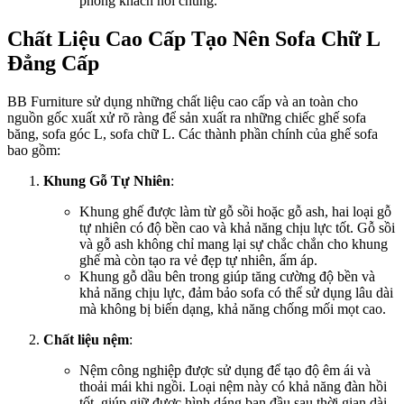
phòng khách nói chung.
Chất Liệu Cao Cấp Tạo Nên Sofa Chữ L
Đẳng Cấp
BB Furniture sử dụng những chất liệu cao cấp và an toàn cho
nguồn gốc xuất xử rõ ràng để sản xuất ra những chiếc ghế sofa
băng, sofa góc L, sofa chữ L. Các thành phần chính của ghế sofa
bao gồm:
Khung Gỗ Tự Nhiên
:
Khung ghế được làm từ gỗ sồi hoặc gỗ ash, hai loại gỗ
tự nhiên có độ bền cao và khả năng chịu lực tốt. Gỗ sồi
và gỗ ash không chỉ mang lại sự chắc chắn cho khung
ghế mà còn tạo ra vẻ đẹp tự nhiên, ấm áp.
Khung gỗ dầu bên trong giúp tăng cường độ bền và
khả năng chịu lực, đảm bảo sofa có thể sử dụng lâu dài
mà không bị biến dạng, khả năng chống mối mọt cao.
Chất liệu nệm
:
Nệm công nghiệp được sử dụng để tạo độ êm ái và
thoải mái khi ngồi. Loại nệm này có khả năng đàn hồi
tốt, giúp giữ được hình dáng ban đầu sau thời gian dài