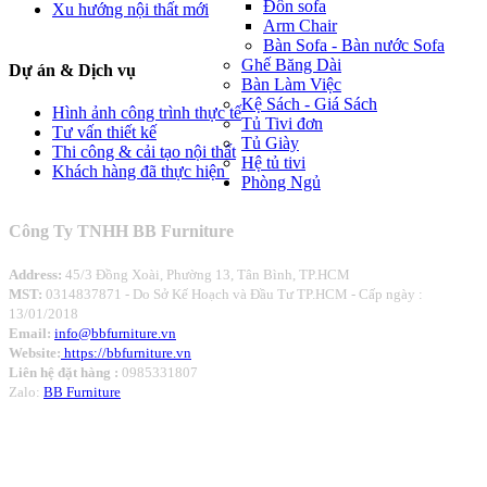
Đôn sofa
Xu hướng nội thất mới
Arm Chair
Bàn Sofa - Bàn nước Sofa
Ghế Băng Dài
Dự án
& Dịch vụ
Bàn Làm Việc
Kệ Sách - Giá Sách
Hình ảnh công trình thực tế
Tủ Tivi đơn
Tư vấn thiết kế
Tủ Giày
Thi công & cải tạo nội thất
Hệ tủ tivi
Khách hàng đã thực hiện
Phòng Ngủ
Công Ty TNHH BB Furniture
Address:
45/3 Đồng Xoài, Phường 13, Tân Bình, TP.HCM
MST:
0314837871 -
Do Sở Kế Hoạch và Đầu Tư TP.HCM - Cấp ngày :
13/01/2018
Email:
info@bbfurniture.vn
Website:
https://bbfurniture.vn
Liên hệ đặt hàng :
0985331807
Zalo:
BB Furniture