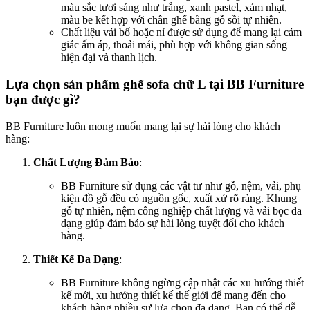
màu sắc tươi sáng như trắng, xanh pastel, xám nhạt,
màu be kết hợp với chân ghế bằng gỗ sồi tự nhiên.
Chất liệu vải bố hoặc nỉ được sử dụng để mang lại cảm
giác ấm áp, thoải mái, phù hợp với không gian sống
hiện đại và thanh lịch.
Lựa chọn sản phẩm ghế sofa chữ L tại BB Furniture
bạn được gì?
BB Furniture luôn mong muốn mang lại sự hài lòng cho khách
hàng:
Chất Lượng Đảm Bảo
:
BB Furniture sử dụng các vật tư như gỗ, nệm, vải, phụ
kiện đồ gỗ đều có nguồn gốc, xuất xứ rõ ràng. Khung
gỗ tự nhiên, nệm công nghiệp chất lượng và vải bọc đa
dạng giúp đảm bảo sự hài lòng tuyệt đối cho khách
hàng.
Thiết Kế Đa Dạng
:
BB Furniture không ngừng cập nhật các xu hướng thiết
kế mới, xu hướng thiết kế thế giới để mang đến cho
khách hàng nhiều sự lựa chọn đa dạng. Bạn có thể dễ