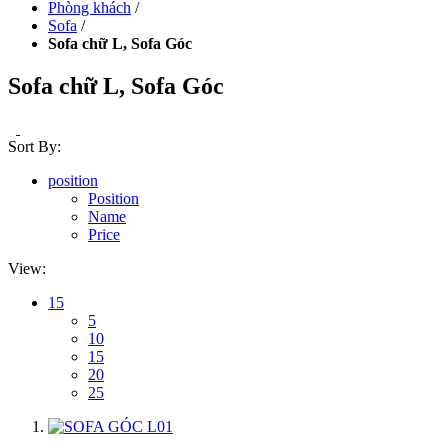
Phòng khách
/
Sofa
/
Sofa chữ L, Sofa Góc
Sofa chữ L, Sofa Góc
Sort By:
position
Position
Name
Price
View:
15
5
10
15
20
25