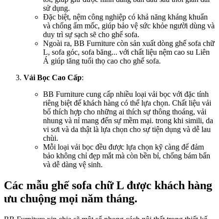
sử dụng.
Đặc biệt, nệm công nghiệp có khả năng kháng khuẩn
và chống ẩm mốc, giúp bảo vệ sức khỏe người dùng và
duy trì sự sạch sẽ cho ghế sofa.
Ngoài ra, BB Furniture còn sản xuất dòng ghế sofa chữ
L, sofa góc, sofa băng... với chất liệu nệm cao su Liên
Á giúp tăng tuổi thọ cao cho ghế sofa.
Vải Bọc Cao Cấp
:
BB Furniture cung cấp nhiều loại vải bọc với đặc tính
riêng biệt để khách hàng có thể lựa chọn. Chất liệu vải
bố thích hợp cho những ai thích sự thông thoáng, vải
nhung và nỉ mang đến sự mềm mại. trong khi simili, da
vi sơi và da thật là lựa chọn cho sự tiện dụng và dễ lau
chùi.
Mỗi loại vải bọc đều được lựa chọn kỹ càng để đảm
bảo không chỉ đẹp mắt mà còn bền bỉ, chống bám bẩn
và dễ dàng vệ sinh.
Các mẫu ghế sofa chữ L được khách hàng
ưu chuộng mọi năm tháng.