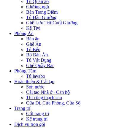
Tủ Quần áo
Giường ngủ
Bàn Trang Điểm
Tủ Đầu Giường
Ghế Lưu Trữ Cuối Giường
Kệ Tivi
Phòng Ăn
Bàn ăn
Ghế Ăn
Tủ Bếp
Bộ Bàn Ăn
Tủ Vật Dụng
Ghế Quầy Bar
Phòng Tắm
Tủ lavabo
Hoàn thiện & Cải tạo
Sơn nước
Cải tạo Nhà ở - Căn hộ
Thi công thạch cao
Cửa Đi, Cửa Phòng, Cửa Sổ
Trang trí
Gối trang trí
Kệ trang trí
Dịch vụ trọn gói