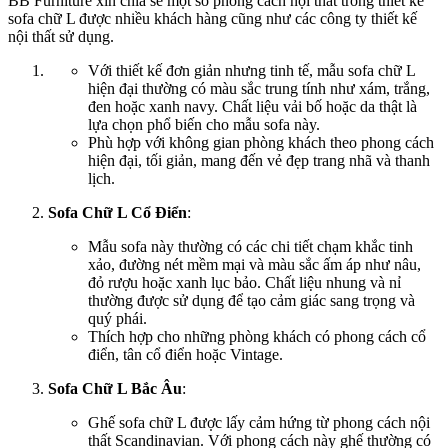
BB Furniture xin chia sẽ một số phong cách nội thất trong thiết kế
sofa chữ L được nhiều khách hàng cũng như các công ty thiết kế
nội thất sử dụng.
Với thiết kế đơn giản nhưng tinh tế, mẫu sofa chữ L
hiện đại thường có màu sắc trung tính như xám, trắng,
đen hoặc xanh navy. Chất liệu vải bố hoặc da thật là
lựa chọn phổ biến cho mẫu sofa này.
Phù hợp với không gian phòng khách theo phong cách
hiện đại, tối giản, mang đến vẻ đẹp trang nhã và thanh
lịch.
Sofa Chữ L Cổ Điển
:
Mẫu sofa này thường có các chi tiết chạm khắc tinh
xảo, đường nét mềm mại và màu sắc ấm áp như nâu,
đỏ rượu hoặc xanh lục bảo. Chất liệu nhung và nỉ
thường được sử dụng để tạo cảm giác sang trọng và
quý phái.
Thích hợp cho những phòng khách có phong cách cổ
điển, tân cổ điển hoặc Vintage.
Sofa Chữ L Bắc Âu
:
Ghế sofa chữ L được lấy cảm hứng từ phong cách nội
thất Scandinavian. Với phong cách này ghế thường có