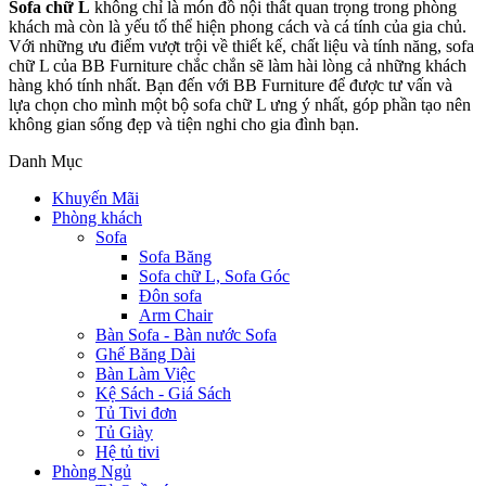
Sofa chữ L
không chỉ là món đồ nội thất quan trọng trong phòng
khách mà còn là yếu tố thể hiện phong cách và cá tính của gia chủ.
Với những ưu điểm vượt trội về thiết kế, chất liệu và tính năng, sofa
chữ L của BB Furniture chắc chắn sẽ làm hài lòng cả những khách
hàng khó tính nhất. Bạn đến với BB Furniture để được tư vấn và
lựa chọn cho mình một bộ sofa chữ L ưng ý nhất, góp phần tạo nên
không gian sống đẹp và tiện nghi cho gia đình bạn.
Danh Mục
Khuyến Mãi
Phòng khách
Sofa
Sofa Băng
Sofa chữ L, Sofa Góc
Đôn sofa
Arm Chair
Bàn Sofa - Bàn nước Sofa
Ghế Băng Dài
Bàn Làm Việc
Kệ Sách - Giá Sách
Tủ Tivi đơn
Tủ Giày
Hệ tủ tivi
Phòng Ngủ