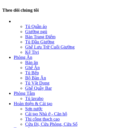
Theo dõi chúng tôi
Tủ Quần áo
Giường ngủ
Bàn Trang Điểm
Tủ Đầu Giường
Ghế Lưu Trữ Cuối Giường
Kệ Tivi
Phòng Ăn
Bàn ăn
Ghế Ăn
Tủ Bếp
Bộ Bàn Ăn
Tủ Vật Dụng
Ghế Quầy Bar
Phòng Tắm
Tủ lavabo
Hoàn thiện & Cải tạo
Sơn nước
Cải tạo Nhà ở - Căn hộ
Thi công thạch cao
Cửa Đi, Cửa Phòng, Cửa Sổ