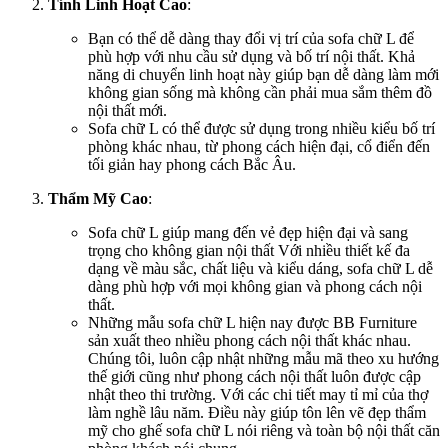
Tính Linh Hoạt Cao
:
Bạn có thể dễ dàng thay đổi vị trí của sofa chữ L để
phù hợp với nhu cầu sử dụng và bố trí nội thất. Khả
năng di chuyển linh hoạt này giúp bạn dễ dàng làm mới
không gian sống mà không cần phải mua sắm thêm đồ
nội thất mới.
Sofa chữ L có thể được sử dụng trong nhiều kiểu bố trí
phòng khác nhau, từ phong cách hiện đại, cổ điển đến
tối giản hay phong cách Bắc Âu.
Thẩm Mỹ Cao
:
Sofa chữ L giúp mang đến vẻ đẹp hiện đại và sang
trọng cho không gian nội thất Với nhiều thiết kế đa
dạng về màu sắc, chất liệu và kiểu dáng, sofa chữ L dễ
dàng phù hợp với mọi không gian và phong cách nội
thất.
Những mẫu sofa chữ L hiện nay được BB Furniture
sản xuất theo nhiều phong cách nội thất khác nhau.
Chúng tôi, luôn cập nhật những mẫu mã theo xu hướng
thế giới cũng như phong cách nội thất luôn được cập
nhật theo thi trường. Với các chi tiết may tỉ mỉ của thợ
làm nghề lâu năm. Điều này giúp tôn lên vẽ đẹp thẩm
mỹ cho ghế sofa chữ L nói riêng và toàn bộ nội thất căn