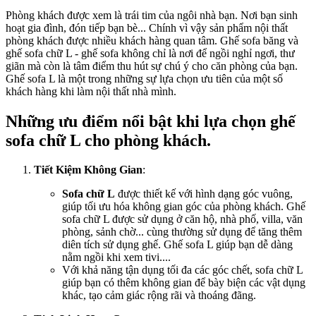
Phòng khách được xem là trái tim của ngôi nhà bạn. Nơi bạn sinh
hoạt gia đình, đón tiếp bạn bè... Chính vì vậy sản phẩm nội thất
phòng khách được nhiều khách hàng quan tâm. Ghế sofa băng và
ghế sofa chữ L - ghế sofa không chỉ là nơi để ngồi nghỉ ngơi, thư
giãn mà còn là tâm điểm thu hút sự chú ý cho căn phòng của bạn.
Ghế sofa L là một trong những sự lựa chọn ưu tiên của một số
khách hàng khi làm nội thất nhà mình.
Những ưu điểm nổi bật khi lựa chọn ghế
sofa chữ L cho phòng khách.
Tiết Kiệm Không Gian
:
Sofa chữ L
được thiết kế với hình dạng góc vuông,
giúp tối ưu hóa không gian góc của phòng khách. Ghế
sofa chữ L được sử dụng ở căn hộ, nhà phố, villa, văn
phòng, sảnh chờ... cùng thường sử dụng để tăng thêm
diên tích sử dụng ghế. Ghế sofa L giúp bạn dễ dàng
nằm ngồi khi xem tivi....
Với khả năng tận dụng tối đa các góc chết, sofa chữ L
giúp bạn có thêm không gian để bày biện các vật dụng
khác, tạo cảm giác rộng rãi và thoáng đãng.