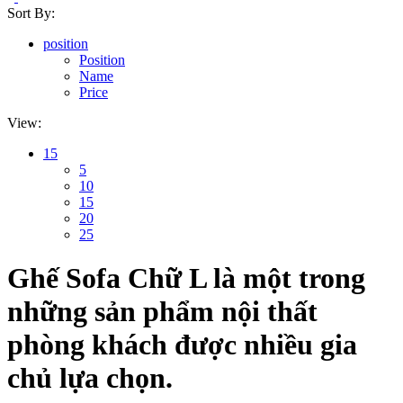
Sort By:
position
Position
Name
Price
View:
15
5
10
15
20
25
Ghế Sofa Chữ L là một trong
những sản phẩm nội thất
phòng khách được nhiều gia
chủ lựa chọn.