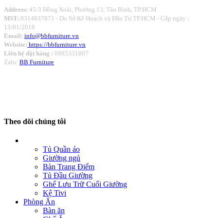
Address:
45/3 Đồng Xoài, Phường 13, Tân Bình, TP.HCM
MST:
0314837871 -
Do Sở Kế Hoạch và Đầu Tư TP.HCM - Cấp ngày :
13/01/2018
Email:
info@bbfurniture.vn
Website:
https://bbfurniture.vn
Liên hệ đặt hàng :
0985331807
Zalo:
BB Furniture
Theo dõi chúng tôi
Tủ Quần áo
Giường ngủ
Bàn Trang Điểm
Tủ Đầu Giường
Ghế Lưu Trữ Cuối Giường
Kệ Tivi
Phòng Ăn
Bàn ăn