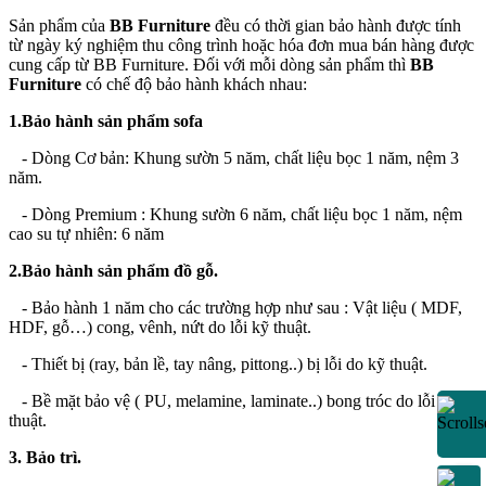
Sản phẩm của
BB Furniture
đều có thời gian bảo hành được tính
từ ngày ký nghiệm thu công trình hoặc hóa đơn mua bán hàng được
cung cấp từ BB Furniture. Đối với mỗi dòng sản phẩm thì
BB
Furniture
có chế độ bảo hành khách nhau:
1.Bảo hành sản phẩm sofa
-
Dòng Cơ bản: Khung sườn 5 năm, chất liệu bọc 1 năm, nệm 3
năm.
-
Dòng Premium : Khung sườn 6 năm, chất liệu bọc 1 năm, nệm
cao su tự nhiên: 6 năm
2.Bảo hành sản phẩm đồ gỗ.
-
Bảo hành 1 năm cho các trường hợp như sau : Vật liệu ( MDF,
HDF, gỗ…) cong, vênh, nứt do lỗi kỹ thuật.
-
Thiết bị (ray, bản lề, tay nâng, pittong..) bị lỗi do kỹ thuật.
-
Bề mặt bảo vệ ( PU, melamine, laminate..) bong tróc do lỗi kỹ
thuật.
3. Bảo trì.