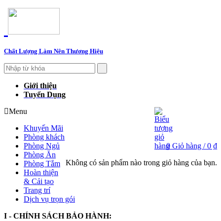
Chất Lượng Làm Nên Thương Hiệu
Giới thiệu
Tuyển Dụng
Menu
Khuyến Mãi
Phòng khách
Phòng Ngủ
0
Giỏ hàng /
0 ₫
Phòng Ăn
Không có sản phẩm nào trong giỏ hàng của bạn.
Phòng Tắm
Hoàn thiện
& Cải tạo
Trang trí
Dịch vụ trọn gói
I - CHÍNH SÁCH BẢO HÀNH: