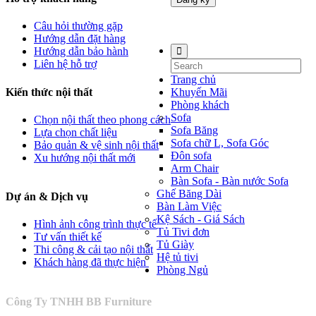
Website được thiết kế bởi Mr
Câu hỏi thường gặp
Linh 0937 366 119
Hướng dẫn đặt hàng
Hướng dẫn bảo hành
Liên hệ hỗ trợ
Trang chủ
Kiến thức nội thất
Khuyến Mãi
Phòng khách
Sofa
Chọn nội thất theo phong cách
Sofa Băng
Lựa chọn chất liệu
Sofa chữ L, Sofa Góc
Bảo quản & vệ sinh nội thất
Đôn sofa
Xu hướng nội thất mới
Arm Chair
Bàn Sofa - Bàn nước Sofa
Ghế Băng Dài
Dự án
& Dịch vụ
Bàn Làm Việc
Kệ Sách - Giá Sách
Hình ảnh công trình thực tế
Tủ Tivi đơn
Tư vấn thiết kế
Tủ Giày
Thi công & cải tạo nội thất
Hệ tủ tivi
Khách hàng đã thực hiện
Phòng Ngủ
Công Ty TNHH BB Furniture