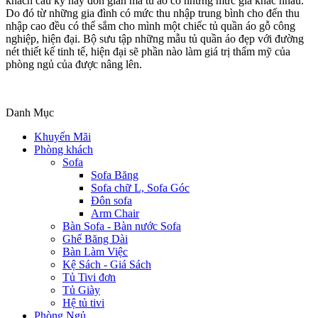
khách cầu kỳ hay đơn giản mà tủ áo có những mức giá khác nhau.
Do đó từ những gia đình có mức thu nhập trung bình cho đến thu
nhập cao đều có thể sắm cho mình một chiếc tủ quần áo gỗ công
nghiệp, hiện đại. Bộ sưu tập những mẫu tủ quần áo đẹp với đường
nét thiết kế tinh tế, hiện đại sẽ phần nào làm giá trị thẩm mỹ của
phòng ngủ của được nâng lên.
Danh Mục
Khuyến Mãi
Phòng khách
Sofa
Sofa Băng
Sofa chữ L, Sofa Góc
Đôn sofa
Arm Chair
Bàn Sofa - Bàn nước Sofa
Ghế Băng Dài
Bàn Làm Việc
Kệ Sách - Giá Sách
Tủ Tivi đơn
Tủ Giày
Hệ tủ tivi
Phòng Ngủ