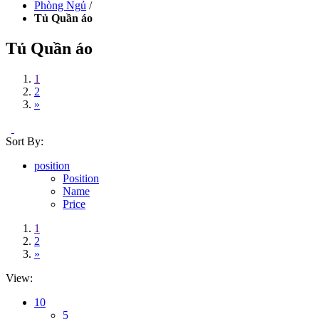
Phòng Ngủ
/
Tủ Quần áo
Tủ Quần áo
1
2
»
Sort By:
position
Position
Name
Price
1
2
»
View:
10
5