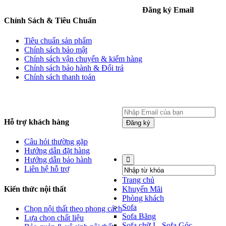
Đăng ký Email
Chính Sách & Tiêu Chuẩn
Tiêu chuẩn sản phẩm
Chính sách bảo mật
Chính sách vận chuyển & kiểm hàng
Chính sách bảo hành & Đổi trả
Chính sách thanh toán
Hỗ trợ khách hàng
Đăng ký
Website được thiết kế bởi Mr
Câu hỏi thường gặp
Linh 0937 366 119
Hướng dẫn đặt hàng
Hướng dẫn bảo hành
Liên hệ hỗ trợ
Trang chủ
Kiến thức nội thất
Khuyến Mãi
Phòng khách
Sofa
Chọn nội thất theo phong cách
Sofa Băng
Lựa chọn chất liệu
Sofa chữ L, Sofa Góc