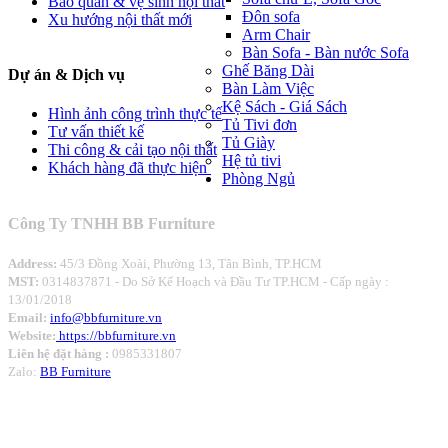
Bảo quản & vệ sinh nội thất
Đôn sofa
Xu hướng nội thất mới
Arm Chair
Bàn Sofa - Bàn nước Sofa
Ghế Băng Dài
Dự án
& Dịch vụ
Bàn Làm Việc
Kệ Sách - Giá Sách
Hình ảnh công trình thực tế
Tủ Tivi đơn
Tư vấn thiết kế
Tủ Giày
Thi công & cải tạo nội thất
Hệ tủ tivi
Khách hàng đã thực hiện
Phòng Ngủ
Công Ty TNHH BB Furniture
Address:
45/3 Đồng Xoài, Phường 13, Tân Bình, TP.HCM
MST:
0314837871 -
Do Sở Kế Hoạch và Đầu Tư TP.HCM - Cấp ngày :
13/01/2018
Email:
info@bbfurniture.vn
Website:
https://bbfurniture.vn
Liên hệ đặt hàng :
0985331807
Zalo:
BB Furniture