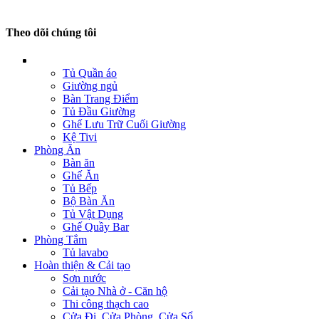
Theo dõi chúng tôi
Tủ Quần áo
Giường ngủ
Bàn Trang Điểm
Tủ Đầu Giường
Ghế Lưu Trữ Cuối Giường
Kệ Tivi
Phòng Ăn
Bàn ăn
Ghế Ăn
Tủ Bếp
Bộ Bàn Ăn
Tủ Vật Dụng
Ghế Quầy Bar
Phòng Tắm
Tủ lavabo
Hoàn thiện & Cải tạo
Sơn nước
Cải tạo Nhà ở - Căn hộ
Thi công thạch cao
Cửa Đi, Cửa Phòng, Cửa Sổ