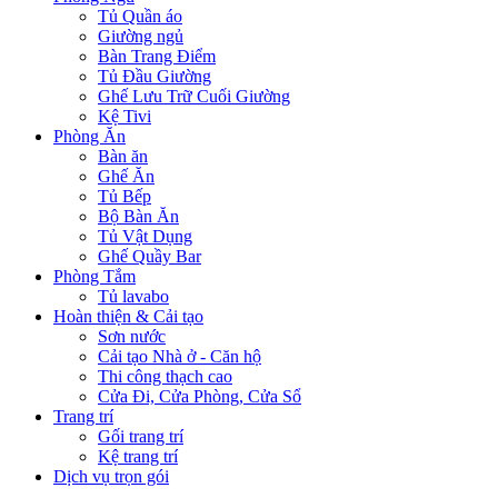
Tủ Quần áo
Giường ngủ
Bàn Trang Điểm
Tủ Đầu Giường
Ghế Lưu Trữ Cuối Giường
Kệ Tivi
Phòng Ăn
Bàn ăn
Ghế Ăn
Tủ Bếp
Bộ Bàn Ăn
Tủ Vật Dụng
Ghế Quầy Bar
Phòng Tắm
Tủ lavabo
Hoàn thiện & Cải tạo
Sơn nước
Cải tạo Nhà ở - Căn hộ
Thi công thạch cao
Cửa Đi, Cửa Phòng, Cửa Sổ
Trang trí
Gối trang trí
Kệ trang trí
Dịch vụ trọn gói