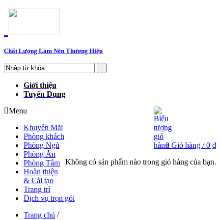
Chất Lượng Làm Nên Thương Hiệu
Giới thiệu
Tuyển Dụng
Menu
Khuyến Mãi
Phòng khách
Phòng Ngủ
0
Giỏ hàng /
0 ₫
Phòng Ăn
Không có sản phẩm nào trong giỏ hàng của bạn.
Phòng Tắm
Hoàn thiện
& Cải tạo
Trang trí
Dịch vụ trọn gói
Trang chủ
/