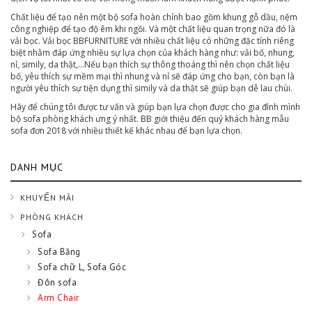
Chất liệu để tạo nên một bộ sofa hoàn chỉnh bao gồm khung gỗ dầu, nệm
công nghiệp để tạo độ êm khi ngồi. Và một chất liệu quan trọng nữa đó là
vải bọc. Vải bọc BBFURNITURE với nhiều chất liệu có những đặc tính riêng
biệt nhằm đáp ứng nhiều sự lựa chọn của khách hàng như: vải bố, nhung,
nỉ, simily, da thật,…Nếu bạn thích sự thông thoáng thì nên chọn chất liệu
bố, yêu thích sự mềm mại thì nhung và nỉ sẽ đáp ứng cho bạn, còn bạn là
người yêu thích sự tiện dụng thì simily và da thật sẽ giúp bạn dễ lau chùi.
Hãy để chúng tôi được tư vấn và giúp bạn lựa chọn được cho gia đình mình
bộ sofa phòng khách ưng ý nhất. BB giới thiệu đến quý khách hàng mẫu
sofa đơn 2018 với nhiều thiết kế khác nhau để bạn lựa chọn.
DANH MỤC
KHUYẾN MÃI
PHÒNG KHÁCH
Sofa
Sofa Băng
Sofa chữ L, Sofa Góc
Đôn sofa
Arm Chair