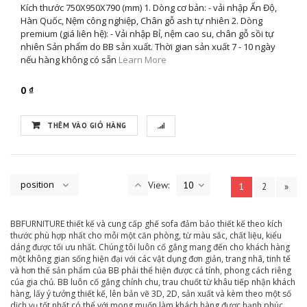
Kích thước 750X950X790 (mm) 1. Dòng cơ bản: - vải nhập Ấn Độ,
Hàn Quốc, Nệm công nghiệp, Chân gỗ ash tự nhiên 2. Dòng
premium (giá liên hệ): - Vải nhập Bỉ, nệm cao su, chân gỗ sồi tự
nhiên Sản phẩm do BB sản xuất. Thời gian sản xuất 7 - 10 ngày
nếu hàng không có sẵn
Learn More
0 ₫
THÊM VÀO GIỎ HÀNG
position
View:
10
1
2
»
BBFURNITURE thiết kế và cung cấp ghế sofa đảm bảo thiết kế theo kích
thước phù hợp nhất cho mỗi một căn phòng, từ màu sắc, chất liệu, kiểu
dáng được tối ưu nhất. Chúng tôi luôn cố gắng mang đến cho khách hàng
một không gian sống hiện đại với các vật dụng đơn giản, trang nhã, tinh tế
và hơn thế sản phẩm của BB phải thể hiện được cá tính, phong cách riêng
của gia chủ. BB luôn cố gắng chỉnh chu, trau chuốt từ khâu tiếp nhận khách
hàng, lấy ý tưởng thiết kế, lên bản vẽ 3D, 2D, sản xuất và kèm theo một số
dịch vụ tốt nhất có thể với mong muốn làm khách hàng được hạnh phúc.