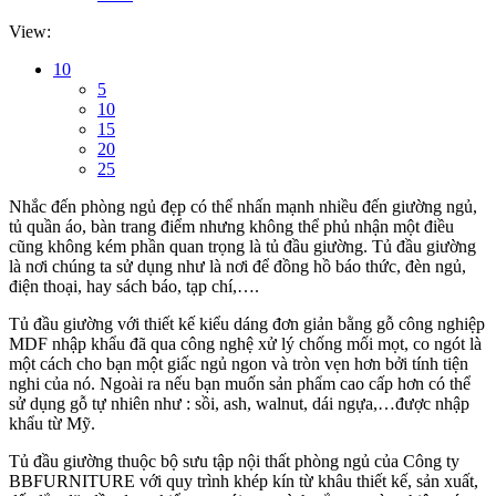
View:
10
5
10
15
20
25
Nhắc đến phòng ngủ đẹp có thể nhấn mạnh nhiều đến giường ngủ,
tủ quần áo, bàn trang điểm nhưng không thể phủ nhận một điều
cũng không kém phần quan trọng là tủ đầu giường. Tủ đầu giường
là nơi chúng ta sử dụng như là nơi để đồng hồ báo thức, đèn ngủ,
điện thoại, hay sách báo, tạp chí,….
Tủ đầu giường với thiết kế kiểu dáng đơn giản bằng gỗ công nghiệp
MDF nhập khẩu đã qua công nghệ xử lý chống mối mọt, co ngót là
một cách cho bạn một giấc ngủ ngon và tròn vẹn hơn bởi tính tiện
nghi của nó. Ngoài ra nếu bạn muốn sản phẩm cao cấp hơn có thể
sử dụng gỗ tự nhiên như : sồi, ash, walnut, dái ngựa,…được nhập
khẩu từ Mỹ.
Tủ đầu giường thuộc bộ sưu tập nội thất phòng ngủ của Công ty
BBFURNITURE với quy trình khép kín từ khâu thiết kế, sản xuất,