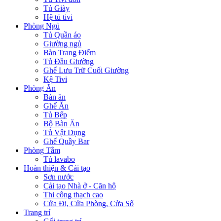
Tủ Giày
Hệ tủ tivi
Phòng Ngủ
Tủ Quần áo
Giường ngủ
Bàn Trang Điểm
Tủ Đầu Giường
Ghế Lưu Trữ Cuối Giường
Kệ Tivi
Phòng Ăn
Bàn ăn
Ghế Ăn
Tủ Bếp
Bộ Bàn Ăn
Tủ Vật Dụng
Ghế Quầy Bar
Phòng Tắm
Tủ lavabo
Hoàn thiện & Cải tạo
Sơn nước
Cải tạo Nhà ở - Căn hộ
Thi công thạch cao
Cửa Đi, Cửa Phòng, Cửa Sổ
Trang trí