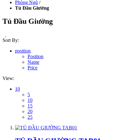
Phòng Ngủ
/
Tủ Đầu Giường
Tủ Đầu Giường
Sort By:
position
Position
Name
Price
View:
10
5
10
15
20
25