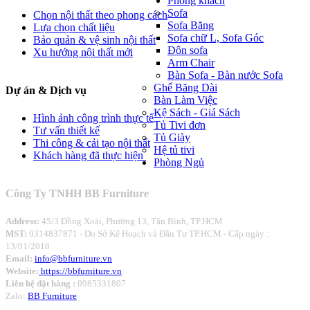
Phòng khách
Sofa
Chọn nội thất theo phong cách
Sofa Băng
Lựa chọn chất liệu
Sofa chữ L, Sofa Góc
Bảo quản & vệ sinh nội thất
Đôn sofa
Xu hướng nội thất mới
Arm Chair
Bàn Sofa - Bàn nước Sofa
Ghế Băng Dài
Dự án
& Dịch vụ
Bàn Làm Việc
Kệ Sách - Giá Sách
Hình ảnh công trình thực tế
Tủ Tivi đơn
Tư vấn thiết kế
Tủ Giày
Thi công & cải tạo nội thất
Hệ tủ tivi
Khách hàng đã thực hiện
Phòng Ngủ
Công Ty TNHH BB Furniture
Address:
45/3 Đồng Xoài, Phường 13, Tân Bình, TP.HCM
MST:
0314837871 -
Do Sở Kế Hoạch và Đầu Tư TP.HCM - Cấp ngày :
13/01/2018
Email:
info@bbfurniture.vn
Website:
https://bbfurniture.vn
Liên hệ đặt hàng :
0985331807
Zalo:
BB Furniture