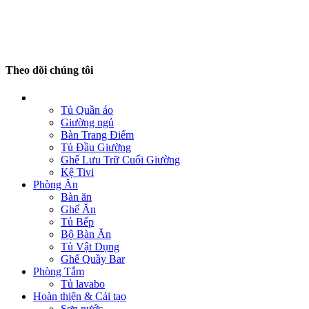
Theo dõi chúng tôi
Tủ Quần áo
Giường ngủ
Bàn Trang Điểm
Tủ Đầu Giường
Ghế Lưu Trữ Cuối Giường
Kệ Tivi
Phòng Ăn
Bàn ăn
Ghế Ăn
Tủ Bếp
Bộ Bàn Ăn
Tủ Vật Dụng
Ghế Quầy Bar
Phòng Tắm
Tủ lavabo
Hoàn thiện & Cải tạo
Sơn nước