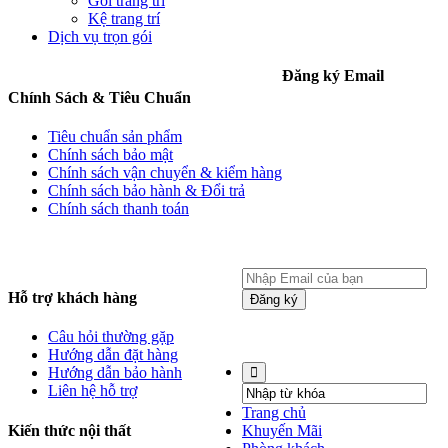
Gối trang trí
Kệ trang trí
Dịch vụ trọn gói
Đăng ký Email
Chính Sách & Tiêu Chuẩn
Tiêu chuẩn sản phẩm
Chính sách bảo mật
Chính sách vận chuyển & kiểm hàng
Chính sách bảo hành & Đổi trả
Chính sách thanh toán
Hỗ trợ khách hàng
Đăng ký
Website được thiết kế bởi Mr
Câu hỏi thường gặp
Linh 0937 366 119
Hướng dẫn đặt hàng
Hướng dẫn bảo hành
Liên hệ hỗ trợ
Trang chủ
Kiến thức nội thất
Khuyến Mãi