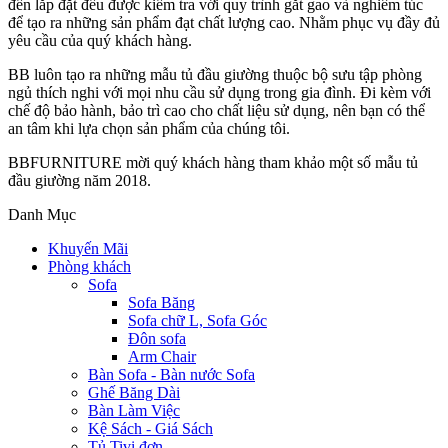
đến lắp đặt đều được kiểm tra với quy trình gắt gao và nghiêm túc
để tạo ra những sản phẩm đạt chất lượng cao. Nhằm phục vụ đầy đủ
yêu cầu của quý khách hàng.
BB luôn tạo ra những mẫu tủ đầu giường thuộc bộ sưu tập phòng
ngủ thích nghi với mọi nhu cầu sử dụng trong gia đình. Đi kèm với
chế độ bảo hành, bảo trì cao cho chất liệu sử dụng, nên bạn có thể
an tâm khi lựa chọn sản phẩm của chúng tôi.
BBFURNITURE mời quý khách hàng tham khảo một số mẫu tủ
đầu giường năm 2018.
Danh Mục
Khuyến Mãi
Phòng khách
Sofa
Sofa Băng
Sofa chữ L, Sofa Góc
Đôn sofa
Arm Chair
Bàn Sofa - Bàn nước Sofa
Ghế Băng Dài
Bàn Làm Việc
Kệ Sách - Giá Sách
Tủ Tivi đơn