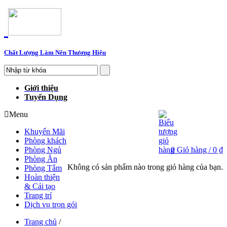
Chất Lượng Làm Nên Thương Hiệu
Giới thiệu
Tuyển Dụng
Menu
Khuyến Mãi
Phòng khách
Phòng Ngủ
0
Giỏ hàng /
0 ₫
Phòng Ăn
Không có sản phẩm nào trong giỏ hàng của bạn.
Phòng Tắm
Hoàn thiện
& Cải tạo
Trang trí
Dịch vụ trọn gói
Trang chủ
/