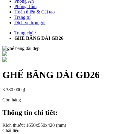
Phòng Ăn
Phòng Tắm
Hoàn thiện & Cải tạo
Trang trí
Dịch vụ trọn gói
Trang chủ
/
GHẾ BĂNG DÀI GD26
GHẾ BĂNG DÀI GD26
3.380.000 ₫
Còn hàng
Thông tin chi tiết:
Kích thước: 1650x550x420 (mm)
Chất liệu: