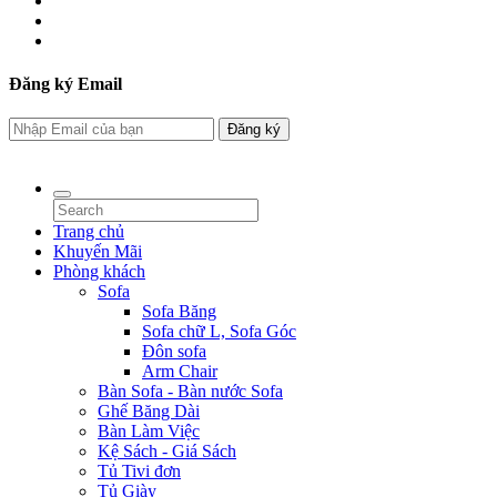
Đăng ký Email
Đăng ký
Website được thiết kế bởi Mr Linh 0937 366 119
Trang chủ
Khuyến Mãi
Phòng khách
Sofa
Sofa Băng
Sofa chữ L, Sofa Góc
Đôn sofa
Arm Chair
Bàn Sofa - Bàn nước Sofa
Ghế Băng Dài
Bàn Làm Việc
Kệ Sách - Giá Sách
Tủ Tivi đơn
Tủ Giày