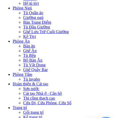
Hệ tủ tivi
Phòng Ngủ
Tủ Quần áo
Giường ngủ
Bàn Trang Điểm
Tủ Đầu Giường
Ghế Lưu Trữ Cuối Giường
Kệ Tivi
Phòng Ăn
Bàn ăn
Ghế Ăn
Tủ Bếp
Bộ Bàn Ăn
Tủ Vật Dụng
Ghế Quầy Bar
Phòng Tắm
Tủ lavabo
Hoàn thiện & Cải tạo
Sơn nước
Cải tạo Nhà ở - Căn hộ
Thi công thạch cao
Cửa Đi, Cửa Phòng, Cửa Sổ
Trang trí
Gối trang trí
Kệ trang trí