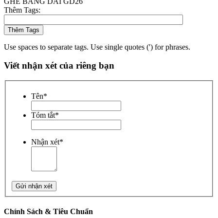
GHẾ BĂNG DÀI GD26
Thêm Tags:
Thêm Tags
Use spaces to separate tags. Use single quotes (') for phrases.
Viết nhận xét của riêng bạn
Tên
*
Tóm tắt
*
Nhận xét
*
Gửi nhận xét
Chính Sách & Tiêu Chuẩn