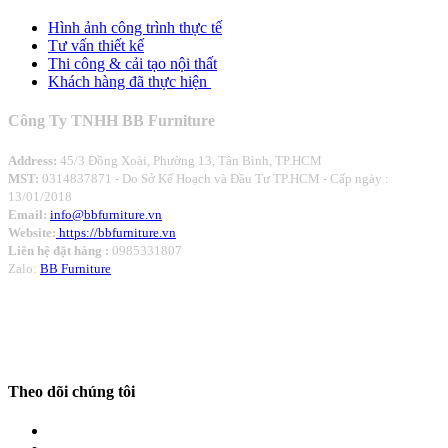
Hình ảnh công trình thực tế
Tư vấn thiết kế
Thi công & cải tạo nội thất
Khách hàng đã thực hiện
Công Ty TNHH BB Furniture
Address:
45/3 Đồng Xoài, Phường 13, Tân Bình, TP.HCM
MST:
0314837871 -
Do Sở Kế Hoạch và Đầu Tư TP.HCM - Cấp ngày :
13/01/2018
Email:
info@bbfurniture.vn
Website:
https://bbfurniture.vn
Liên hệ đặt hàng :
0985331807
Zalo:
BB Furniture
Theo dõi chúng tôi