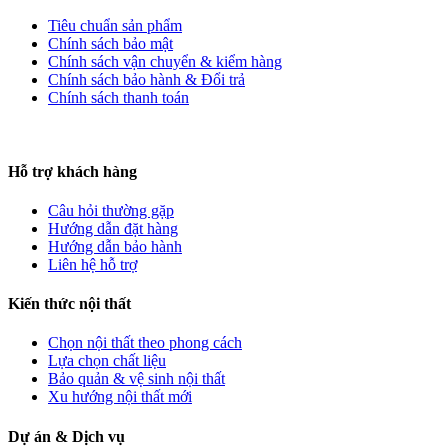
Tiêu chuẩn sản phẩm
Chính sách bảo mật
Chính sách vận chuyển & kiểm hàng
Chính sách bảo hành & Đổi trả
Chính sách thanh toán
Hỗ trợ khách hàng
Câu hỏi thường gặp
Hướng dẫn đặt hàng
Hướng dẫn bảo hành
Liên hệ hỗ trợ
Kiến thức nội thất
Chọn nội thất theo phong cách
Lựa chọn chất liệu
Bảo quản & vệ sinh nội thất
Xu hướng nội thất mới
Dự án
& Dịch vụ